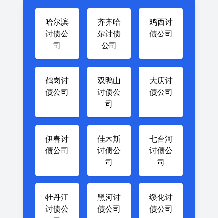
哈尔滨
齐齐哈
鸡西讨
讨债公
尔讨债
债公司
司
公司
鹤岗讨
双鸭山
大庆讨
债公司
讨债公
债公司
司
伊春讨
佳木斯
七台河
债公司
讨债公
讨债公
司
司
牡丹江
黑河讨
绥化讨
讨债公
债公司
债公司