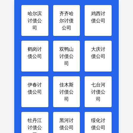
哈尔滨
齐齐哈
鸡西讨
讨债公
尔讨债
债公司
司
公司
鹤岗讨
双鸭山
大庆讨
债公司
讨债公
债公司
司
伊春讨
佳木斯
七台河
债公司
讨债公
讨债公
司
司
牡丹江
黑河讨
绥化讨
讨债公
债公司
债公司